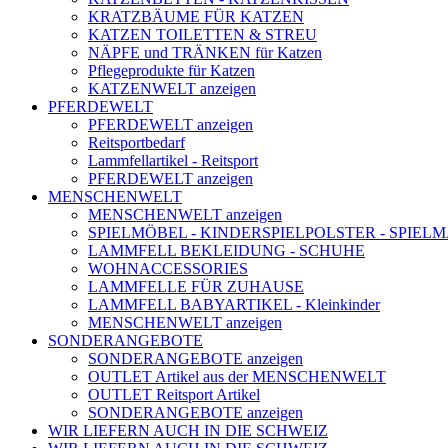
KRATZBÄUME FÜR KATZEN
KATZEN TOILETTEN & STREU
NÄPFE und TRÄNKEN für Katzen
Pflegeprodukte für Katzen
KATZENWELT anzeigen
PFERDEWELT
PFERDEWELT anzeigen
Reitsportbedarf
Lammfellartikel - Reitsport
PFERDEWELT anzeigen
MENSCHENWELT
MENSCHENWELT anzeigen
SPIELMÖBEL - KINDERSPIELPOLSTER - SPIEL
LAMMFELL BEKLEIDUNG - SCHUHE
WOHNACCESSORIES
LAMMFELLE FÜR ZUHAUSE
LAMMFELL BABYARTIKEL - Kleinkinder
MENSCHENWELT anzeigen
SONDERANGEBOTE
SONDERANGEBOTE anzeigen
OUTLET Artikel aus der MENSCHENWELT
OUTLET Reitsport Artikel
SONDERANGEBOTE anzeigen
WIR LIEFERN AUCH IN DIE SCHWEIZ