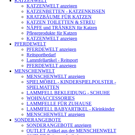
KATZENWELT
KATZENWELT anzeigen
KATZENBETTEN - KATZENKISSEN
KRATZBÄUME FÜR KATZEN
KATZEN TOILETTEN & STREU
NÄPFE und TRÄNKEN für Katzen
Pflegeprodukte für Katzen
KATZENWELT anzeigen
PFERDEWELT
PFERDEWELT anzeigen
Reitsportbedarf
Lammfellartikel - Reitsport
PFERDEWELT anzeigen
MENSCHENWELT
MENSCHENWELT anzeigen
SPIELMÖBEL - KINDERSPIELPOLSTER -
SPIELMATTEN
LAMMFELL BEKLEIDUNG - SCHUHE
WOHNACCESSORIES
LAMMFELLE FÜR ZUHAUSE
LAMMFELL BABYARTIKEL - Kleinkinder
MENSCHENWELT anzeigen
SONDERANGEBOTE
SONDERANGEBOTE anzeigen
OUTLET Artikel aus der MENSCHENWELT