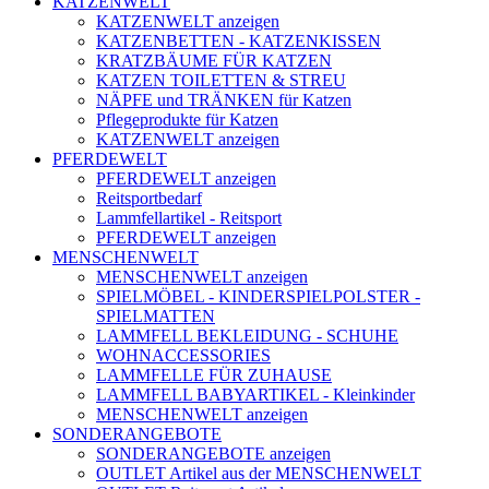
KATZENWELT
KATZENWELT anzeigen
KATZENBETTEN - KATZENKISSEN
KRATZBÄUME FÜR KATZEN
KATZEN TOILETTEN & STREU
NÄPFE und TRÄNKEN für Katzen
Pflegeprodukte für Katzen
KATZENWELT anzeigen
PFERDEWELT
PFERDEWELT anzeigen
Reitsportbedarf
Lammfellartikel - Reitsport
PFERDEWELT anzeigen
MENSCHENWELT
MENSCHENWELT anzeigen
SPIELMÖBEL - KINDERSPIELPOLSTER -
SPIELMATTEN
LAMMFELL BEKLEIDUNG - SCHUHE
WOHNACCESSORIES
LAMMFELLE FÜR ZUHAUSE
LAMMFELL BABYARTIKEL - Kleinkinder
MENSCHENWELT anzeigen
SONDERANGEBOTE
SONDERANGEBOTE anzeigen
OUTLET Artikel aus der MENSCHENWELT