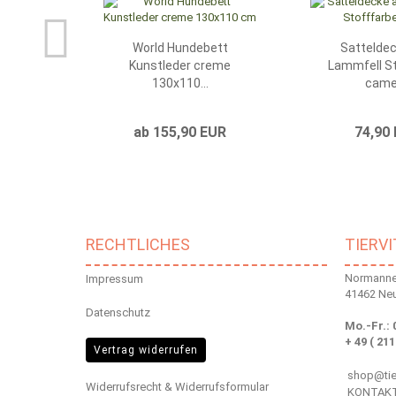
World Hundebett
Sattelde
Kunstleder creme
Lammfell S
130x110...
camel
ab 155,90 EUR
74,90
RECHTLICHES
TIERV
Normannen
Impressum
41462 Ne
Datenschutz
Mo.-Fr.: 
+ 49 ( 211
Vertrag widerrufen
shop@tier
Widerrufsrecht & Widerrufsformular
KONTAK