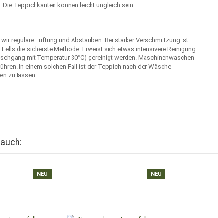
Die Teppichkanten können leicht ungleich sein.
wir reguläre Lüftung und Abstauben. Bei starker Verschmutzung ist
ells die sicherste Methode. Erweist sich etwas intensivere Reinigung
aschgang mit Temperatur 30°C) gereinigt werden. Maschinenwaschen
hren. In einem solchen Fall ist der Teppich nach der Wäsche
en zu lassen.
 auch:
NEU
NEU