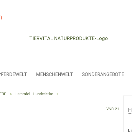
e...
PFERDEWELT
MENSCHENWELT
SONDERANGEBOTE
»
»
IERE
Lammfell - Hundedecke
VNB-21
H
T
Li