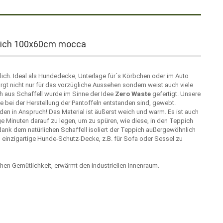
pich 100x60cm mocca
ch. Ideal als Hundedecke, Unterlage für´s Körbchen oder im Auto
orgt nicht nur für das vorzügliche Aussehen sondern weist auch viele
 aus Schaffell wurde im Sinne der Idee
Zero Waste
gefertigt. Unsere
e bei der Herstellung der Pantoffeln entstanden sind, gewebt.
n in Anspruch! Das Material ist äußerst weich und warm. Es ist auch
ige Minuten darauf zu legen, um zu spüren, wie diese, in den Teppich
 dank dem natürlichen Schaffell isoliert der Teppich außergewöhnlich
 einzigartige Hunde-Schutz-Decke, z.B. für Sofa oder Sessel zu
chen Gemütlichkeit, erwärmt den industriellen Innenraum.