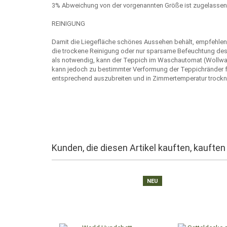
3% Abweichung von der vorgenannten Größe ist zugelassen. 
REINIGUNG
Damit die Liegefläche schönes Aussehen behält, empfehlen 
die trockene Reinigung oder nur sparsame Befeuchtung des F
als notwendig, kann der Teppich im Waschautomat (Wollw
kann jedoch zu bestimmter Verformung der Teppichränder fü
entsprechend auszubreiten und in Zimmertemperatur trockn
Kunden, die diesen Artikel kauften, kauften
NEU