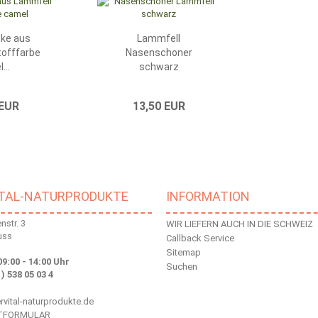
cke aus
Lammfell
tofffarbe
Nasenschoner
...
schwarz
 EUR
13,50 EUR
ITAL-NATURPRODUKTE
INFORMATION
str. 3
WIR LIEFERN AUCH IN DIE SCHWEIZ
uss
Callback Service
Sitemap
09:00 - 14:00 Uhr
Suchen
 ) 538 05 03 4
vital-naturprodukte.de
TFORMULAR