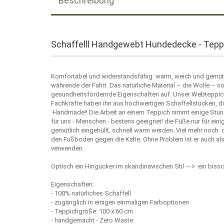
Beschreibung
Schaffelll Handgewebt Hundedecke - Tep
Komfortabel und widerstandsfähig: warm, weich und gemütli
währende der Fahrt. Das natürliche Material – die Wolle – s
gesundheitsfördernde Eigenschaften auf. Unser Webteppich
Fachkräfte haben ihn aus hochwertigen Schaffellstücken, di
Handmade!! Die Arbeit an einem Teppich nimmt einige Stunde
für uns - Menschen - bestens geeignet! die Füße nur für ein
gemütlich eingehüllt, schnell warm werden. Viel mehr noch:
den Fußboden gegen die Kälte. Ohne Problem ist er auch als
verwenden.
Optisch ein Hingucker im skandinavischen Stil ---> ein biss
Eigenschaften:
- 100% natürliches Schaffell
- zugänglich in einigen einmaligen Farboptionen
- Teppichgröße: 100 x 60 cm
- handgemacht - Zero Waste