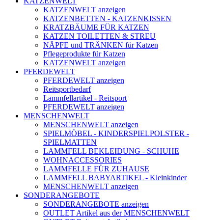
KATZENWELT
KATZENWELT anzeigen
KATZENBETTEN - KATZENKISSEN
KRATZBÄUME FÜR KATZEN
KATZEN TOILETTEN & STREU
NÄPFE und TRÄNKEN für Katzen
Pflegeprodukte für Katzen
KATZENWELT anzeigen
PFERDEWELT
PFERDEWELT anzeigen
Reitsportbedarf
Lammfellartikel - Reitsport
PFERDEWELT anzeigen
MENSCHENWELT
MENSCHENWELT anzeigen
SPIELMÖBEL - KINDERSPIELPOLSTER -
SPIELMATTEN
LAMMFELL BEKLEIDUNG - SCHUHE
WOHNACCESSORIES
LAMMFELLE FÜR ZUHAUSE
LAMMFELL BABYARTIKEL - Kleinkinder
MENSCHENWELT anzeigen
SONDERANGEBOTE
SONDERANGEBOTE anzeigen
OUTLET Artikel aus der MENSCHENWELT