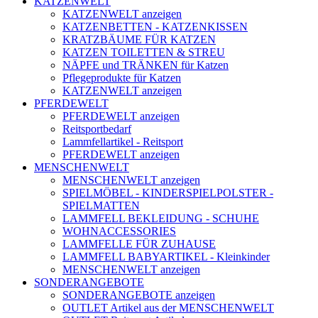
KATZENWELT
KATZENWELT anzeigen
KATZENBETTEN - KATZENKISSEN
KRATZBÄUME FÜR KATZEN
KATZEN TOILETTEN & STREU
NÄPFE und TRÄNKEN für Katzen
Pflegeprodukte für Katzen
KATZENWELT anzeigen
PFERDEWELT
PFERDEWELT anzeigen
Reitsportbedarf
Lammfellartikel - Reitsport
PFERDEWELT anzeigen
MENSCHENWELT
MENSCHENWELT anzeigen
SPIELMÖBEL - KINDERSPIELPOLSTER -
SPIELMATTEN
LAMMFELL BEKLEIDUNG - SCHUHE
WOHNACCESSORIES
LAMMFELLE FÜR ZUHAUSE
LAMMFELL BABYARTIKEL - Kleinkinder
MENSCHENWELT anzeigen
SONDERANGEBOTE
SONDERANGEBOTE anzeigen
OUTLET Artikel aus der MENSCHENWELT