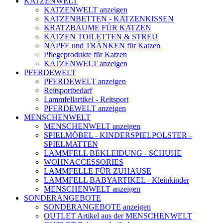
KATZENWELT
KATZENWELT anzeigen
KATZENBETTEN - KATZENKISSEN
KRATZBÄUME FÜR KATZEN
KATZEN TOILETTEN & STREU
NÄPFE und TRÄNKEN für Katzen
Pflegeprodukte für Katzen
KATZENWELT anzeigen
PFERDEWELT
PFERDEWELT anzeigen
Reitsportbedarf
Lammfellartikel - Reitsport
PFERDEWELT anzeigen
MENSCHENWELT
MENSCHENWELT anzeigen
SPIELMÖBEL - KINDERSPIELPOLSTER -
SPIELMATTEN
LAMMFELL BEKLEIDUNG - SCHUHE
WOHNACCESSORIES
LAMMFELLE FÜR ZUHAUSE
LAMMFELL BABYARTIKEL - Kleinkinder
MENSCHENWELT anzeigen
SONDERANGEBOTE
SONDERANGEBOTE anzeigen
OUTLET Artikel aus der MENSCHENWELT