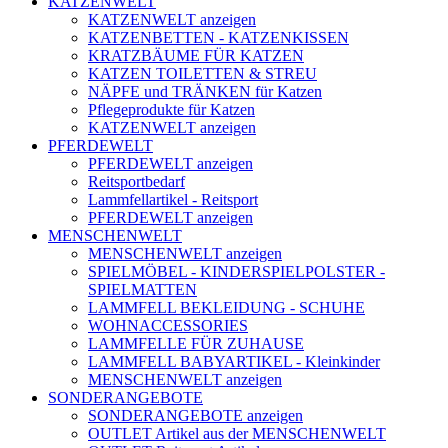
KATZENWELT
KATZENWELT anzeigen
KATZENBETTEN - KATZENKISSEN
KRATZBÄUME FÜR KATZEN
KATZEN TOILETTEN & STREU
NÄPFE und TRÄNKEN für Katzen
Pflegeprodukte für Katzen
KATZENWELT anzeigen
PFERDEWELT
PFERDEWELT anzeigen
Reitsportbedarf
Lammfellartikel - Reitsport
PFERDEWELT anzeigen
MENSCHENWELT
MENSCHENWELT anzeigen
SPIELMÖBEL - KINDERSPIELPOLSTER -
SPIELMATTEN
LAMMFELL BEKLEIDUNG - SCHUHE
WOHNACCESSORIES
LAMMFELLE FÜR ZUHAUSE
LAMMFELL BABYARTIKEL - Kleinkinder
MENSCHENWELT anzeigen
SONDERANGEBOTE
SONDERANGEBOTE anzeigen
OUTLET Artikel aus der MENSCHENWELT