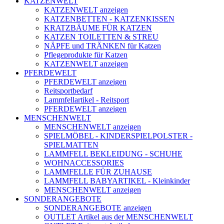
KATZENWELT
KATZENWELT anzeigen
KATZENBETTEN - KATZENKISSEN
KRATZBÄUME FÜR KATZEN
KATZEN TOILETTEN & STREU
NÄPFE und TRÄNKEN für Katzen
Pflegeprodukte für Katzen
KATZENWELT anzeigen
PFERDEWELT
PFERDEWELT anzeigen
Reitsportbedarf
Lammfellartikel - Reitsport
PFERDEWELT anzeigen
MENSCHENWELT
MENSCHENWELT anzeigen
SPIELMÖBEL - KINDERSPIELPOLSTER -
SPIELMATTEN
LAMMFELL BEKLEIDUNG - SCHUHE
WOHNACCESSORIES
LAMMFELLE FÜR ZUHAUSE
LAMMFELL BABYARTIKEL - Kleinkinder
MENSCHENWELT anzeigen
SONDERANGEBOTE
SONDERANGEBOTE anzeigen
OUTLET Artikel aus der MENSCHENWELT