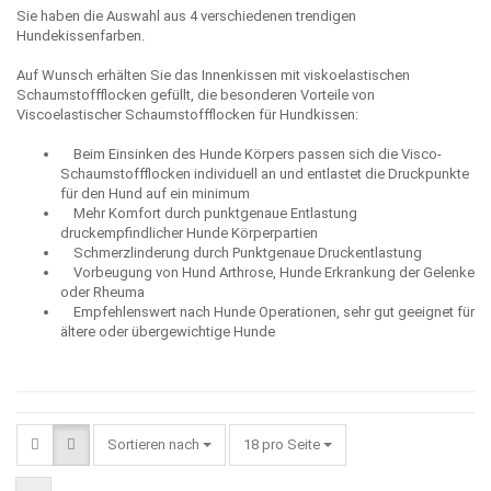
Sie haben die Auswahl aus 4 verschiedenen trendigen
Hundekissenfarben.
Auf Wunsch erhälten Sie das Innenkissen mit viskoelastischen
Schaumstoffflocken gefüllt, die besonderen Vorteile von
Viscoelastischer Schaumstoffflocken für Hundkissen:
Beim Einsinken des Hunde Körpers passen sich die Visco-
Schaumstoffflocken individuell an und entlastet die Druckpunkte
für den Hund auf ein minimum
Mehr Komfort durch punktgenaue Entlastung
druckempfindlicher Hunde Körperpartien
Schmerzlinderung durch Punktgenaue Druckentlastung
Vorbeugung von Hund Arthrose, Hunde Erkrankung der Gelenke
oder Rheuma
Empfehlenswert nach Hunde Operationen, sehr gut geeignet für
ältere oder übergewichtige Hunde
Sortieren nach
pro Seite
Sortieren nach
18 pro Seite