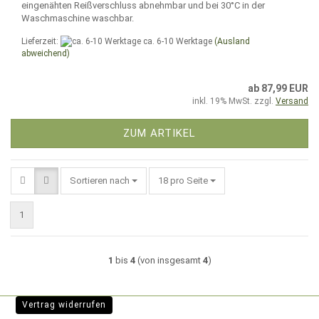
eingenähten Reißverschluss abnehmbar und bei 30°C in der
Waschmaschine waschbar.
Lieferzeit:
ca. 6-10 Werktage
(Ausland
abweichend)
ab 87,99 EUR
inkl. 19% MwSt. zzgl.
Versand
ZUM ARTIKEL
Sortieren nach
pro Seite
Sortieren nach
18 pro Seite
1
1
bis
4
(von insgesamt
4
)
Vertrag widerrufen