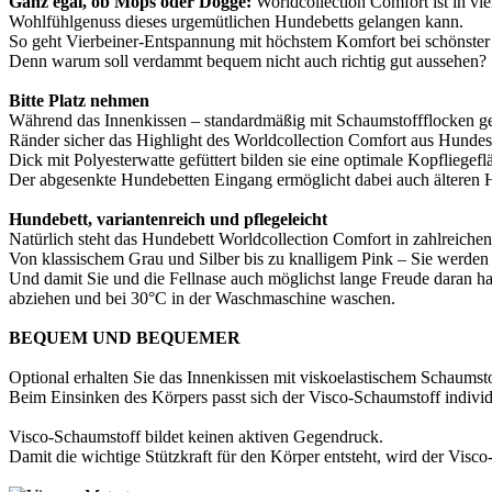
Ganz egal, ob Mops oder Dogge:
Worldcollection Comfort ist in vi
Wohlfühlgenuss dieses urgemütlichen Hundebetts gelangen kann.
So geht Vierbeiner-Entspannung mit höchstem Komfort bei schönster
Denn warum soll verdammt bequem nicht auch richtig gut aussehen?
Bitte Platz nehmen
Während das Innenkissen – standardmäßig mit Schaumstoffflocken gefül
Ränder sicher das Highlight des Worldcollection Comfort aus Hundes
Dick mit Polyesterwatte gefüttert bilden sie eine optimale Kopfliege
Der abgesenkte Hundebetten Eingang ermöglicht dabei auch älteren H
Hundebett, variantenreich und pflegeleicht
Natürlich steht das Hundebett Worldcollection Comfort in zahlreiche
Von klassischem Grau und Silber bis zu knalligem Pink – Sie werden 
Und damit Sie und die Fellnase auch möglichst lange Freude daran ha
abziehen und bei 30°C in der Waschmaschine waschen.
BEQUEM UND BEQUEMER
Optional erhalten Sie das Innenkissen mit viskoelastischem Schaumstof
Beim Einsinken des Körpers passt sich der Visco-Schaumstoff individ
Visco-Schaumstoff bildet keinen aktiven Gegendruck.
Damit die wichtige Stützkraft für den Körper entsteht, wird der Visc