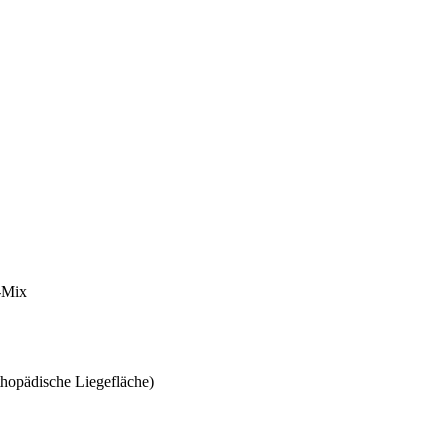
e-Mix
thopädische Liegefläche)