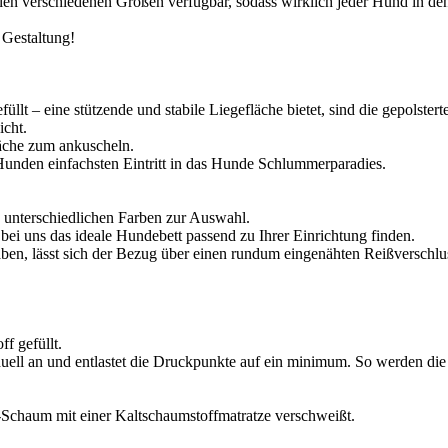
elen verschiedenen Größen verfügbar, sodass wirklich jeder Hund in de
 Gestaltung!
lt – eine stützende und stabile Liegefläche bietet, sind die gepolster
icht.
fläche zum ankuscheln.
unden einfachsten Eintritt in das Hunde Schlummerparadies.
n unterschiedlichen Farben zur Auswahl.
bei uns das ideale Hundebett passend zu Ihrer Einrichtung finden.
ben, lässt sich der Bezug über einen rundum eingenähten Reißverschlus
f gefüllt.
uell an und entlastet die Druckpunkte auf ein minimum. So werden die 
o-Schaum mit einer Kaltschaumstoffmatratze verschweißt.