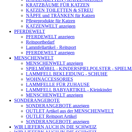
KRATZBÄUME FÜR KATZEN
KATZEN TOILETTEN & STREU
NÄPFE und TRÄNKEN für Katzen
Pflegeprodukte für Katzen
KATZENWELT anzeigen
PFERDEWELT
PFERDEWELT anzeigen
Reitsportbedarf
Lammfellartikel - Reitsport
PFERDEWELT anzeigen
MENSCHENWELT
MENSCHENWELT anzeigen
SPIELMÖBEL - KINDERSPIELPOLSTER - SPIEL
LAMMFELL BEKLEIDUNG - SCHUHE
WOHNACCESSORIES
LAMMFELLE FÜR ZUHAUSE
LAMMFELL BABYARTIKEL - Kleinkinder
MENSCHENWELT anzeigen
SONDERANGEBOTE
SONDERANGEBOTE anzeigen
OUTLET Artikel aus der MENSCHENWELT
OUTLET Reitsport Artikel
SONDERANGEBOTE anzeigen
WIR LIEFERN AUCH IN DIE SCHWEIZ