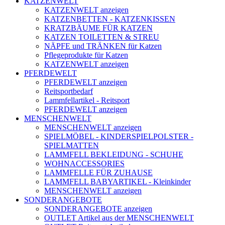
KATZENWELT
KATZENWELT anzeigen
KATZENBETTEN - KATZENKISSEN
KRATZBÄUME FÜR KATZEN
KATZEN TOILETTEN & STREU
NÄPFE und TRÄNKEN für Katzen
Pflegeprodukte für Katzen
KATZENWELT anzeigen
PFERDEWELT
PFERDEWELT anzeigen
Reitsportbedarf
Lammfellartikel - Reitsport
PFERDEWELT anzeigen
MENSCHENWELT
MENSCHENWELT anzeigen
SPIELMÖBEL - KINDERSPIELPOLSTER -
SPIELMATTEN
LAMMFELL BEKLEIDUNG - SCHUHE
WOHNACCESSORIES
LAMMFELLE FÜR ZUHAUSE
LAMMFELL BABYARTIKEL - Kleinkinder
MENSCHENWELT anzeigen
SONDERANGEBOTE
SONDERANGEBOTE anzeigen
OUTLET Artikel aus der MENSCHENWELT