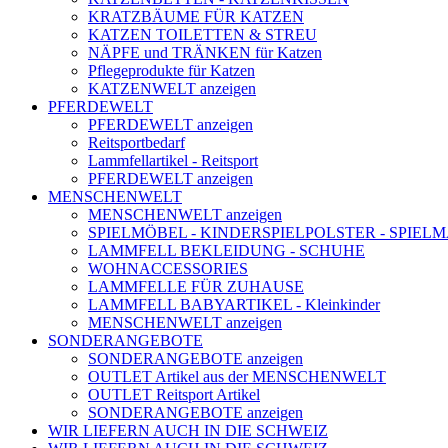
KRATZBÄUME FÜR KATZEN
KATZEN TOILETTEN & STREU
NÄPFE und TRÄNKEN für Katzen
Pflegeprodukte für Katzen
KATZENWELT anzeigen
PFERDEWELT
PFERDEWELT anzeigen
Reitsportbedarf
Lammfellartikel - Reitsport
PFERDEWELT anzeigen
MENSCHENWELT
MENSCHENWELT anzeigen
SPIELMÖBEL - KINDERSPIELPOLSTER - SPIEL
LAMMFELL BEKLEIDUNG - SCHUHE
WOHNACCESSORIES
LAMMFELLE FÜR ZUHAUSE
LAMMFELL BABYARTIKEL - Kleinkinder
MENSCHENWELT anzeigen
SONDERANGEBOTE
SONDERANGEBOTE anzeigen
OUTLET Artikel aus der MENSCHENWELT
OUTLET Reitsport Artikel
SONDERANGEBOTE anzeigen
WIR LIEFERN AUCH IN DIE SCHWEIZ