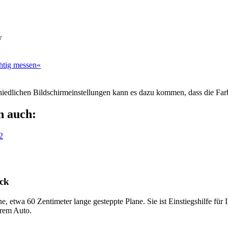
w
htig messen«
chiedlichen Bildschirmeinstellungen kann es dazu kommen, dass die Far
n auch:
2
ck
, etwa 60 Zentimeter lange gesteppte Plane. Sie ist Einstiegshilfe für
hrem Auto.