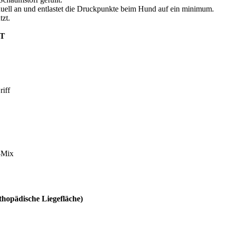
duell an und entlastet die Druckpunkte beim Hund auf ein minimum.
zt.
T
iff
e-Mix
thopädische Liegefläche)