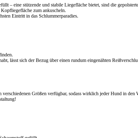
lt – eine stützende und stabile Liegefläche bietet, sind die gepolste
le Kopfliegefläche zum ankuscheln.
sten Eintritt in das Schlummerparadies.
finden.
abt, lässt sich der Bezug über einen rundum eingenähten Reißverschlu
n verschiedenen Größen verfügbar, sodass wirklich jeder Hund in den
taltung!
Schaumstoff gefüllt.