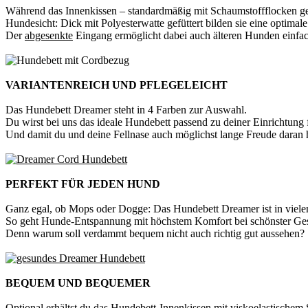
Während das Innenkissen – standardmäßig mit Schaumstoffflocken gefül
Hundesicht: Dick mit Polyesterwatte gefüttert bilden sie eine optima
Der
abgesenkte
Eingang ermöglicht dabei auch älteren Hunden einfach
VARIANTENREICH UND PFLEGELEICHT
Das Hundebett Dreamer steht in 4 Farben zur Auswahl.
Du wirst bei uns das ideale Hundebett passend zu deiner Einrichtung 
Und damit du und deine Fellnase auch möglichst lange Freude daran h
PERFEKT FÜR JEDEN HUND
Ganz egal, ob Mops oder Dogge: Das Hundebett Dreamer ist in viele
So geht Hunde-Entspannung mit höchstem Komfort bei schönster Ges
Denn warum soll verdammt bequem nicht auch richtig gut aussehen?
BEQUEM UND BEQUEMER
Optional erhältst du das Hundebett-Innenkissen mit viskoelastischem 