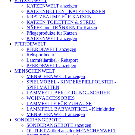
KATZENWELT
KATZENWELT anzeigen
KATZENBETTEN - KATZENKISSEN
KRATZBÄUME FÜR KATZEN
KATZEN TOILETTEN & STREU
NÄPFE und TRÄNKEN für Katzen
Pflegeprodukte für Katzen
KATZENWELT anzeigen
PFERDEWELT
PFERDEWELT anzeigen
Reitsportbedarf
Lammfellartikel - Reitsport
PFERDEWELT anzeigen
MENSCHENWELT
MENSCHENWELT anzeigen
SPIELMÖBEL - KINDERSPIELPOLSTER -
SPIELMATTEN
LAMMFELL BEKLEIDUNG - SCHUHE
WOHNACCESSORIES
LAMMFELLE FÜR ZUHAUSE
LAMMFELL BABYARTIKEL - Kleinkinder
MENSCHENWELT anzeigen
SONDERANGEBOTE
SONDERANGEBOTE anzeigen
OUTLET Artikel aus der MENSCHENWELT