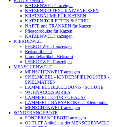
KATZENWELT
KATZENWELT anzeigen
KATZENBETTEN - KATZENKISSEN
KRATZBÄUME FÜR KATZEN
KATZEN TOILETTEN & STREU
NÄPFE und TRÄNKEN für Katzen
Pflegeprodukte für Katzen
KATZENWELT anzeigen
PFERDEWELT
PFERDEWELT anzeigen
Reitsportbedarf
Lammfellartikel - Reitsport
PFERDEWELT anzeigen
MENSCHENWELT
MENSCHENWELT anzeigen
SPIELMÖBEL - KINDERSPIELPOLSTER -
SPIELMATTEN
LAMMFELL BEKLEIDUNG - SCHUHE
WOHNACCESSORIES
LAMMFELLE FÜR ZUHAUSE
LAMMFELL BABYARTIKEL - Kleinkinder
MENSCHENWELT anzeigen
SONDERANGEBOTE
SONDERANGEBOTE anzeigen
OUTLET Artikel aus der MENSCHENWELT