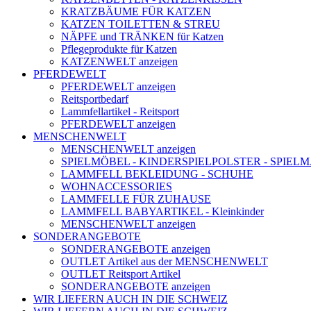
KRATZBÄUME FÜR KATZEN
KATZEN TOILETTEN & STREU
NÄPFE und TRÄNKEN für Katzen
Pflegeprodukte für Katzen
KATZENWELT anzeigen
PFERDEWELT
PFERDEWELT anzeigen
Reitsportbedarf
Lammfellartikel - Reitsport
PFERDEWELT anzeigen
MENSCHENWELT
MENSCHENWELT anzeigen
SPIELMÖBEL - KINDERSPIELPOLSTER - SPIEL
LAMMFELL BEKLEIDUNG - SCHUHE
WOHNACCESSORIES
LAMMFELLE FÜR ZUHAUSE
LAMMFELL BABYARTIKEL - Kleinkinder
MENSCHENWELT anzeigen
SONDERANGEBOTE
SONDERANGEBOTE anzeigen
OUTLET Artikel aus der MENSCHENWELT
OUTLET Reitsport Artikel
SONDERANGEBOTE anzeigen
WIR LIEFERN AUCH IN DIE SCHWEIZ