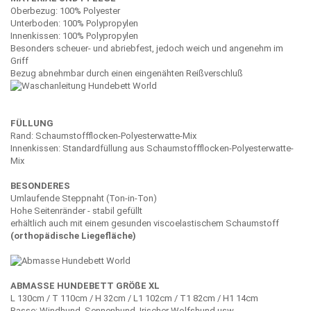
Oberbezug: 100% Polyester
Unterboden: 100% Polypropylen
Innenkissen: 100% Polypropylen
Besonders scheuer- und abriebfest, jedoch weich und angenehm im
Griff
Bezug abnehmbar durch einen eingenähten Reißverschluß
FÜLLUNG
Rand: Schaumstoffflocken-Polyesterwatte-Mix
Innenkissen: Standardfüllung aus Schaumstoffflocken-Polyesterwatte-
Mix
BESONDERES
Umlaufende Steppnaht (Ton-in-Ton)
Hohe Seitenränder - stabil gefüllt
erhältlich auch mit einem gesunden viscoelastischem Schaumstoff
(orthopädische Liegefläche)
ABMASSE HUNDEBETT GRÖßE XL
L 130cm / T 110cm / H 32cm / L1 102cm / T1 82cm / H1 14cm
Rasse: Windhund, Sennenhund, Irischer Wolfshund usw.