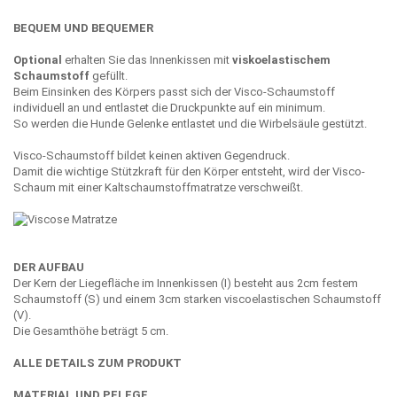
BEQUEM UND BEQUEMER
Optional
erhalten Sie das Innenkissen mit
viskoelastischem
Schaumstoff
gefüllt.
Beim Einsinken des Körpers passt sich der Visco-Schaumstoff
individuell an und entlastet die Druckpunkte auf ein minimum.
So werden die Hunde Gelenke entlastet und die Wirbelsäule gestützt.
Visco-Schaumstoff bildet keinen aktiven Gegendruck.
Damit die wichtige Stützkraft für den Körper entsteht, wird der Visco-
Schaum mit einer Kaltschaumstoffmatratze verschweißt.
DER AUFBAU
Der Kern der Liegefläche im Innenkissen (I) besteht aus 2cm festem
Schaumstoff (S) und einem 3cm starken viscoelastischen Schaumstoff
(V).
Die Gesamthöhe beträgt 5 cm.
ALLE DETAILS ZUM PRODUKT
MATERIAL UND PFLEGE