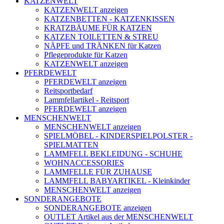
KATZENWELT
KATZENWELT anzeigen
KATZENBETTEN - KATZENKISSEN
KRATZBÄUME FÜR KATZEN
KATZEN TOILETTEN & STREU
NÄPFE und TRÄNKEN für Katzen
Pflegeprodukte für Katzen
KATZENWELT anzeigen
PFERDEWELT
PFERDEWELT anzeigen
Reitsportbedarf
Lammfellartikel - Reitsport
PFERDEWELT anzeigen
MENSCHENWELT
MENSCHENWELT anzeigen
SPIELMÖBEL - KINDERSPIELPOLSTER -
SPIELMATTEN
LAMMFELL BEKLEIDUNG - SCHUHE
WOHNACCESSORIES
LAMMFELLE FÜR ZUHAUSE
LAMMFELL BABYARTIKEL - Kleinkinder
MENSCHENWELT anzeigen
SONDERANGEBOTE
SONDERANGEBOTE anzeigen
OUTLET Artikel aus der MENSCHENWELT