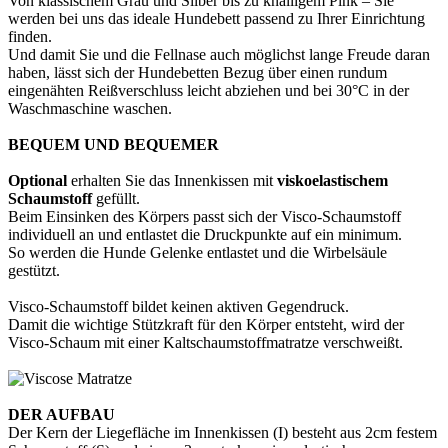
Von klassischem Grau und Silber bis zu knalligem Pink – Sie
werden bei uns das ideale Hundebett passend zu Ihrer Einrichtung
finden.
Und damit Sie und die Fellnase auch möglichst lange Freude daran
haben, lässt sich der Hundebetten Bezug über einen rundum
eingenähten Reißverschluss leicht abziehen und bei 30°C in der
Waschmaschine waschen.
BEQUEM UND BEQUEMER
Optional
erhalten Sie das Innenkissen mit
viskoelastischem
Schaumstoff
gefüllt.
Beim Einsinken des Körpers passt sich der Visco-Schaumstoff
individuell an und entlastet die Druckpunkte auf ein minimum.
So werden die Hunde Gelenke entlastet und die Wirbelsäule
gestützt.
Visco-Schaumstoff bildet keinen aktiven Gegendruck.
Damit die wichtige Stützkraft für den Körper entsteht, wird der
Visco-Schaum mit einer Kaltschaumstoffmatratze verschweißt.
DER AUFBAU
Der Kern der Liegefläche im Innenkissen (I) besteht aus 2cm festem