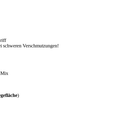
iff
bei schweren Verschmutzungen!
e-Mix
egefläche
)