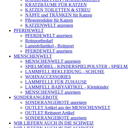
KRATZBÄUME FÜR KATZEN
KATZEN TOILETTEN & STREU
NÄPFE und TRÄNKEN für Katzen
Pflegeprodukte für Katzen
KATZENWELT anzeigen
PFERDEWELT
PFERDEWELT anzeigen
Reitsportbedarf
Lammfellartikel - Reitsport
PFERDEWELT anzeigen
MENSCHENWELT
MENSCHENWELT anzeigen
SPIELMÖBEL - KINDERSPIELPOLSTER - SPIEL
LAMMFELL BEKLEIDUNG - SCHUHE
WOHNACCESSORIES
LAMMFELLE FÜR ZUHAUSE
LAMMFELL BABYARTIKEL - Kleinkinder
MENSCHENWELT anzeigen
SONDERANGEBOTE
SONDERANGEBOTE anzeigen
OUTLET Artikel aus der MENSCHENWELT
OUTLET Reitsport Artikel
SONDERANGEBOTE anzeigen
WIR LIEFERN AUCH IN DIE SCHWEIZ