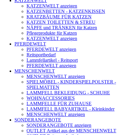
KATZENWELT
KATZENWELT anzeigen
KATZENBETTEN - KATZENKISSEN
KRATZBÄUME FÜR KATZEN
KATZEN TOILETTEN & STREU
NÄPFE und TRÄNKEN für Katzen
Pflegeprodukte für Katzen
KATZENWELT anzeigen
PFERDEWELT
PFERDEWELT anzeigen
Reitsportbedarf
Lammfellartikel - Reitsport
PFERDEWELT anzeigen
MENSCHENWELT
MENSCHENWELT anzeigen
SPIELMÖBEL - KINDERSPIELPOLSTER -
SPIELMATTEN
LAMMFELL BEKLEIDUNG - SCHUHE
WOHNACCESSORIES
LAMMFELLE FÜR ZUHAUSE
LAMMFELL BABYARTIKEL - Kleinkinder
MENSCHENWELT anzeigen
SONDERANGEBOTE
SONDERANGEBOTE anzeigen
OUTLET Artikel aus der MENSCHENWELT