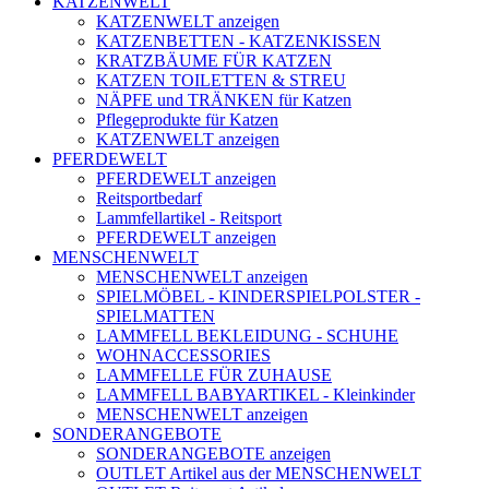
KATZENWELT
KATZENWELT anzeigen
KATZENBETTEN - KATZENKISSEN
KRATZBÄUME FÜR KATZEN
KATZEN TOILETTEN & STREU
NÄPFE und TRÄNKEN für Katzen
Pflegeprodukte für Katzen
KATZENWELT anzeigen
PFERDEWELT
PFERDEWELT anzeigen
Reitsportbedarf
Lammfellartikel - Reitsport
PFERDEWELT anzeigen
MENSCHENWELT
MENSCHENWELT anzeigen
SPIELMÖBEL - KINDERSPIELPOLSTER -
SPIELMATTEN
LAMMFELL BEKLEIDUNG - SCHUHE
WOHNACCESSORIES
LAMMFELLE FÜR ZUHAUSE
LAMMFELL BABYARTIKEL - Kleinkinder
MENSCHENWELT anzeigen
SONDERANGEBOTE
SONDERANGEBOTE anzeigen
OUTLET Artikel aus der MENSCHENWELT