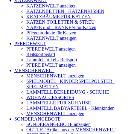
KATZENWELT
KATZENWELT anzeigen
KATZENBETTEN - KATZENKISSEN
KRATZBÄUME FÜR KATZEN
KATZEN TOILETTEN & STREU
NÄPFE und TRÄNKEN für Katzen
Pflegeprodukte für Katzen
KATZENWELT anzeigen
PFERDEWELT
PFERDEWELT anzeigen
Reitsportbedarf
Lammfellartikel - Reitsport
PFERDEWELT anzeigen
MENSCHENWELT
MENSCHENWELT anzeigen
SPIELMÖBEL - KINDERSPIELPOLSTER -
SPIELMATTEN
LAMMFELL BEKLEIDUNG - SCHUHE
WOHNACCESSORIES
LAMMFELLE FÜR ZUHAUSE
LAMMFELL BABYARTIKEL - Kleinkinder
MENSCHENWELT anzeigen
SONDERANGEBOTE
SONDERANGEBOTE anzeigen
OUTLET Artikel aus der MENSCHENWELT