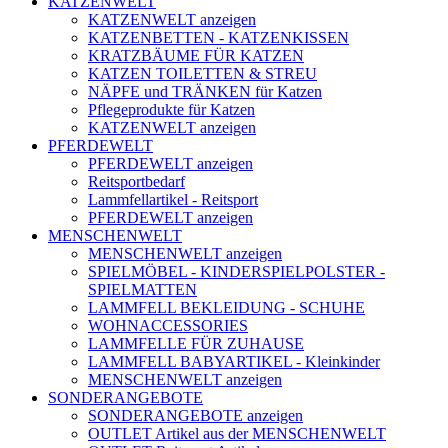
KATZENWELT
KATZENWELT anzeigen
KATZENBETTEN - KATZENKISSEN
KRATZBÄUME FÜR KATZEN
KATZEN TOILETTEN & STREU
NÄPFE und TRÄNKEN für Katzen
Pflegeprodukte für Katzen
KATZENWELT anzeigen
PFERDEWELT
PFERDEWELT anzeigen
Reitsportbedarf
Lammfellartikel - Reitsport
PFERDEWELT anzeigen
MENSCHENWELT
MENSCHENWELT anzeigen
SPIELMÖBEL - KINDERSPIELPOLSTER -
SPIELMATTEN
LAMMFELL BEKLEIDUNG - SCHUHE
WOHNACCESSORIES
LAMMFELLE FÜR ZUHAUSE
LAMMFELL BABYARTIKEL - Kleinkinder
MENSCHENWELT anzeigen
SONDERANGEBOTE
SONDERANGEBOTE anzeigen
OUTLET Artikel aus der MENSCHENWELT