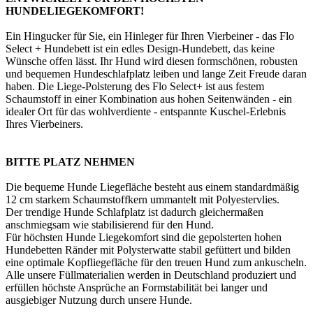
HUNDELIEGEKOMFORT!
Ein Hingucker für Sie, ein Hinleger für Ihren Vierbeiner - das Flo
Select + Hundebett ist ein edles Design-Hundebett, das keine
Wünsche offen lässt. Ihr Hund wird diesen formschönen, robusten
und bequemen Hundeschlafplatz leiben und lange Zeit Freude daran
haben. Die Liege-Polsterung des Flo Select+ ist aus festem
Schaumstoff in einer Kombination aus hohen Seitenwänden - ein
idealer Ort für das wohlverdiente - entspannte Kuschel-Erlebnis
Ihres Vierbeiners.
BITTE PLATZ NEHMEN
Die bequeme Hunde Liegefläche besteht aus einem standardmäßig
12 cm starkem Schaumstoffkern ummantelt mit Polyestervlies.
Der trendige Hunde Schlafplatz ist dadurch gleichermaßen
anschmiegsam wie stabilisierend für den Hund.
Für höchsten Hunde Liegekomfort sind die gepolsterten hohen
Hundebetten Ränder mit Polysterwatte stabil gefüttert und bilden
eine optimale Kopfliegefläche für den treuen Hund zum ankuscheln.
Alle unsere Füllmaterialien werden in Deutschland produziert und
erfüllen höchste Ansprüche an Formstabilität bei langer und
ausgiebiger Nutzung durch unsere Hunde.