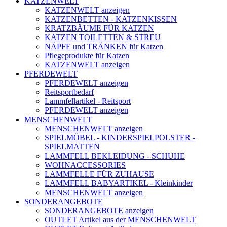
KATZENWELT
KATZENWELT anzeigen
KATZENBETTEN - KATZENKISSEN
KRATZBÄUME FÜR KATZEN
KATZEN TOILETTEN & STREU
NÄPFE und TRÄNKEN für Katzen
Pflegeprodukte für Katzen
KATZENWELT anzeigen
PFERDEWELT
PFERDEWELT anzeigen
Reitsportbedarf
Lammfellartikel - Reitsport
PFERDEWELT anzeigen
MENSCHENWELT
MENSCHENWELT anzeigen
SPIELMÖBEL - KINDERSPIELPOLSTER -
SPIELMATTEN
LAMMFELL BEKLEIDUNG - SCHUHE
WOHNACCESSORIES
LAMMFELLE FÜR ZUHAUSE
LAMMFELL BABYARTIKEL - Kleinkinder
MENSCHENWELT anzeigen
SONDERANGEBOTE
SONDERANGEBOTE anzeigen
OUTLET Artikel aus der MENSCHENWELT