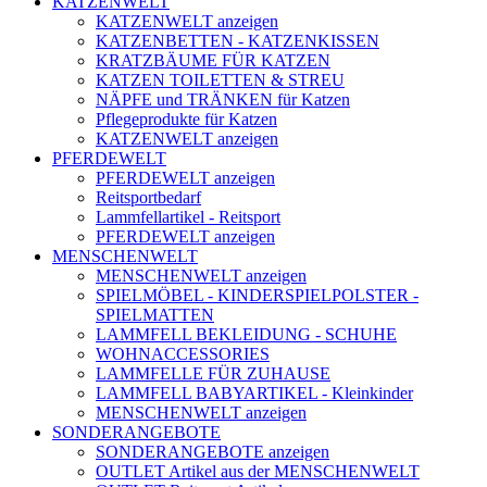
KATZENWELT
KATZENWELT anzeigen
KATZENBETTEN - KATZENKISSEN
KRATZBÄUME FÜR KATZEN
KATZEN TOILETTEN & STREU
NÄPFE und TRÄNKEN für Katzen
Pflegeprodukte für Katzen
KATZENWELT anzeigen
PFERDEWELT
PFERDEWELT anzeigen
Reitsportbedarf
Lammfellartikel - Reitsport
PFERDEWELT anzeigen
MENSCHENWELT
MENSCHENWELT anzeigen
SPIELMÖBEL - KINDERSPIELPOLSTER -
SPIELMATTEN
LAMMFELL BEKLEIDUNG - SCHUHE
WOHNACCESSORIES
LAMMFELLE FÜR ZUHAUSE
LAMMFELL BABYARTIKEL - Kleinkinder
MENSCHENWELT anzeigen
SONDERANGEBOTE
SONDERANGEBOTE anzeigen
OUTLET Artikel aus der MENSCHENWELT