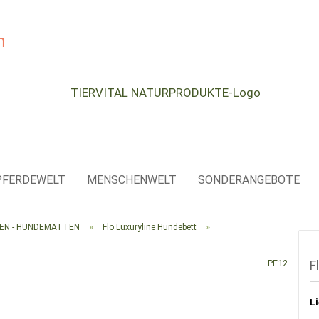
e...
PFERDEWELT
MENSCHENWELT
SONDERANGEBOTE
»
»
SEN - HUNDEMATTEN
Flo Luxuryline Hundebett
PF12
F
Li