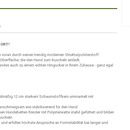
m
FORT!
 voran durch seinen trendig modernen Strukturpolsterstoff.
 Oberfläche, die den Hund zum Kuscheln einlädt;
undes auch zu einem echten Hingucker in Ihrem Zuhause - ganz egal
rdmäßig 12 cm starkem Schaumstoffkern ummantelt mit
anschmiegsam wie stabilisierend für den Hund.
n Hundebetten Ränder mit Polysterwatte stabil gefüttert und bilden
uscheln.
t und erfüllen höchste Ansprüche an Formstabilität bei langer und