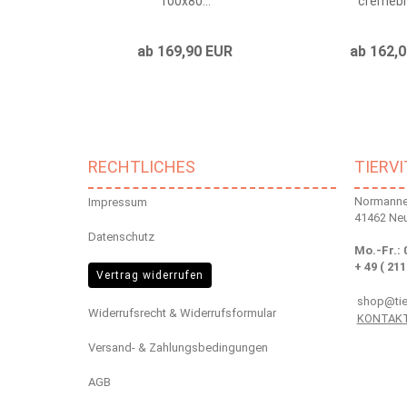
100x80...
cremebra
ab 169,90 EUR
ab 162,
RECHTLICHES
TIERV
Normannen
Impressum
41462 Ne
Datenschutz
Mo.-Fr.: 
+ 49 ( 211
Vertrag widerrufen
shop@tier
Widerrufsrecht & Widerrufsformular
KONTAK
Versand- & Zahlungsbedingungen
AGB