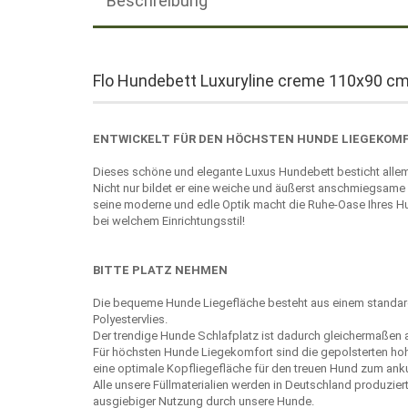
Beschreibung
Flo Hundebett Luxuryline creme 110x90 c
ENTWICKELT FÜR DEN HÖCHSTEN HUNDE LIEGEKOM
Dieses schöne und elegante Luxus Hundebett besticht allem
Nicht nur bildet er eine weiche und äußerst anschmiegsame
seine moderne und edle Optik macht die Ruhe-Oase Ihres H
bei welchem Einrichtungsstil!
BITTE PLATZ NEHMEN
Die bequeme Hunde Liegefläche besteht aus einem standa
Polyestervlies.
Der trendige Hunde Schlafplatz ist dadurch gleichermaßen 
Für höchsten Hunde Liegekomfort sind die gepolsterten hohe
eine optimale Kopfliegefläche für den treuen Hund zum ank
Alle unsere Füllmaterialien werden in Deutschland produzier
ausgiebiger Nutzung durch unsere Hunde.