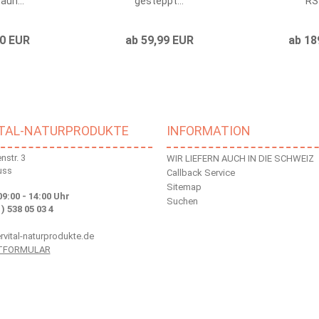
un...
gesteppt...
RS 
00 EUR
ab 59,99 EUR
ab 18
ITAL-NATURPRODUKTE
INFORMATION
str. 3
WIR LIEFERN AUCH IN DIE SCHWEIZ
uss
Callback Service
Sitemap
09:00 - 14:00 Uhr
Suchen
 ) 538 05 03 4
vital-naturprodukte.de
TFORMULAR