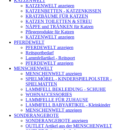
KATZENWELT
KATZENWELT anzeigen
KATZENBETTEN - KATZENKISSEN
KRATZBÄUME FÜR KATZEN
KATZEN TOILETTEN & STREU
NÄPFE und TRÄNKEN für Katzen
Pflegeprodukte für Katzen
KATZENWELT anzeigen
PFERDEWELT
PFERDEWELT anzeigen
Reitsportbedarf
Lammfellartikel - Reitsport
PFERDEWELT anzeigen
MENSCHENWELT
MENSCHENWELT anzeigen
SPIELMÖBEL - KINDERSPIELPOLSTER -
SPIELMATTEN
LAMMFELL BEKLEIDUNG - SCHUHE
WOHNACCESSORIES
LAMMFELLE FÜR ZUHAUSE
LAMMFELL BABYARTIKEL - Kleinkinder
MENSCHENWELT anzeigen
SONDERANGEBOTE
SONDERANGEBOTE anzeigen
OUTLET Artikel aus der MENSCHENWELT