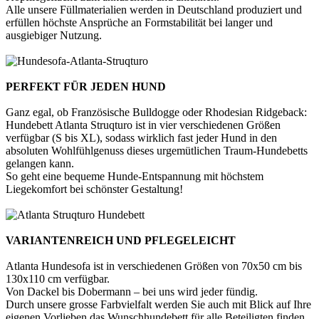
Alle unsere Füllmaterialien werden in Deutschland produziert und
erfüllen höchste Ansprüche an Formstabilität bei langer und
ausgiebiger Nutzung.
PERFEKT FÜR JEDEN HUND
Ganz egal, ob Französische Bulldogge oder Rhodesian Ridgeback:
Hundebett Atlanta Struqturo ist in vier verschiedenen Größen
verfügbar (S bis XL), sodass wirklich fast jeder Hund in den
absoluten Wohlfühlgenuss dieses urgemütlichen Traum-Hundebetts
gelangen kann.
So geht eine bequeme Hunde-Entspannung mit höchstem
Liegekomfort bei schönster Gestaltung!
VARIANTENREICH UND PFLEGELEICHT
Atlanta Hundesofa ist in verschiedenen Größen von 70x50 cm bis
130x110 cm verfügbar.
Von Dackel bis Dobermann – bei uns wird jeder fündig.
Durch unsere grosse Farbvielfalt werden Sie auch mit Blick auf Ihre
eigenen Vorlieben das Wunschhundebett für alle Beteiligten finden.