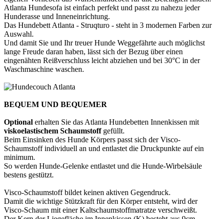
Atlanta Hundesofa ist einfach perfekt und passt zu nahezu jeder
Hunderasse und Inneneinrichtung.
Das Hundebett Atlanta - Struqturo - steht in 3 modernen Farben zur
Auswahl.
Und damit Sie und Ihr treuer Hunde Weggefährte auch möglichst
lange Freude daran haben, lässt sich der Bezug über einen
eingenähten Reißverschluss leicht abziehen und bei 30°C in der
Waschmaschine waschen.
BEQUEM UND BEQUEMER
Optional
erhalten Sie das Atlanta Hundebetten Innenkissen mit
viskoelastischem Schaumstoff
gefüllt.
Beim Einsinken des Hunde Körpers passt sich der Visco-
Schaumstoff individuell an und entlastet die Druckpunkte auf ein
minimum.
So werden Hunde-Gelenke entlastet und die Hunde-Wirbelsäule
bestens gestützt.
Visco-Schaumstoff bildet keinen aktiven Gegendruck.
Damit die wichtige Stützkraft für den Körper entsteht, wird der
Visco-Schaum mit einer Kaltschaumstoffmatratze verschweißt.
Der Kern der Liegefläche im Innenkissen (K) besteht aus 9cm