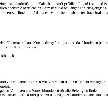
einem standardmäßig mit Kaltschaumstoff gefüllten Innenkissen und is
üllen höchste Ansprüche an Formstabilität bei langer und ausgiebiger 
ieten wir Ihnen mit Atlanta ein Hundebett in absoluter Top-Qualität a
den Obermaterial aus Kunstleder gefertigt, sodass das Hundebett jederze
en schnell zu entfernen.
sich auch.
en und verschiedenen Größen von 70x50 cm bis 130x110 cm verfügbar.
fündig.
igenen Vorlieben das Wunschhundebett für alle Beteiligten finden.
 ist einfach perfekt und passt zu nahezu jeder Hunderasse und Innenei