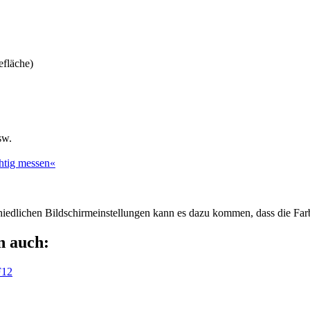
efläche)
sw.
htig messen«
chiedlichen Bildschirmeinstellungen kann es dazu kommen, dass die Far
n auch:
F12