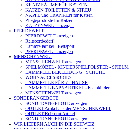
KRATZBÄUME FÜR KATZEN
KATZEN TOILETTEN & STREU
NÄPFE und TRÄNKEN für Katzen
Pflegeprodukte für Katzen
KATZENWELT anzeigen
PFERDEWELT
PFERDEWELT anzeigen
Reitsportbedarf
Lammfellartikel - Reitsport
PFERDEWELT anzeigen
MENSCHENWELT
MENSCHENWELT anzeigen
SPIELMÖBEL - KINDERSPIELPOLSTER - SPIEL
LAMMFELL BEKLEIDUNG - SCHUHE
WOHNACCESSORIES
LAMMFELLE FÜR ZUHAUSE
LAMMFELL BABYARTIKEL - Kleinkinder
MENSCHENWELT anzeigen
SONDERANGEBOTE
SONDERANGEBOTE anzeigen
OUTLET Artikel aus der MENSCHENWELT
OUTLET Reitsport Artikel
SONDERANGEBOTE anzeigen
WIR LIEFERN AUCH IN DIE SCHWEIZ