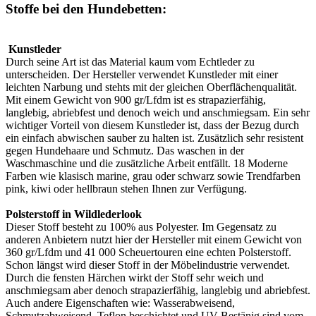
Stoffe bei den Hundebetten:
Kunstleder
Durch seine Art ist das Material kaum vom Echtleder zu
unterscheiden. Der Hersteller verwendet Kunstleder mit einer
leichten Narbung und stehts mit der gleichen Oberflächenqualität.
Mit einem Gewicht von 900 gr/Lfdm ist es strapazierfähig,
langlebig, abriebfest und denoch weich und anschmiegsam. Ein sehr
wichtiger Vorteil von diesem Kunstleder ist, dass der Bezug durch
ein einfach abwischen sauber zu halten ist. Zusätzlich sehr resistent
gegen Hundehaare und Schmutz. Das waschen in der
Waschmaschine und die zusätzliche Arbeit entfällt. 18 Moderne
Farben wie klasisch marine, grau oder schwarz sowie Trendfarben
pink, kiwi oder hellbraun stehen Ihnen zur Verfügung.
Polsterstoff in Wildlederlook
Dieser Stoff besteht zu 100% aus Polyester. Im Gegensatz zu
anderen Anbietern nutzt hier der Hersteller mit einem Gewicht von
360 gr/Lfdm und 41 000 Scheuertouren eine echten Polsterstoff.
Schon längst wird dieser Stoff in der Möbelindustrie verwendet.
Durch die fensten Härchen wirkt der Stoff sehr weich und
anschmiegsam aber denoch strapazierfähig, langlebig und abriebfest.
Auch andere Eigenschaften wie: Wasserabweisend,
Schmutzabweisend, Teflon beschichtet und UV-Bestänig sind vom