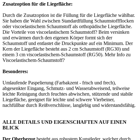
Zusatzoption für die Liegefläche:
Durch die Zusatzoption ist die Füllung für die Liegefläche wählbar.
Sie haben die Wahl zwischen Standardfüllung Schaumstoffflocken
oder viscoelastischem Schaumstoff als orthopädische Liegefläche.
Die Vorteile von viscoelastischem Schaumstoff? Beim versinken
und erwärmen durch den eigenen Körper formt sich der
Schaumstoff und entlastet die Druckpunkte auf ein Minimum. Der
Kern der Liegefläche besteht aus 2 cm Schaumstoff (RG30) und
einem 3 cm viscoelastischem-Schaumstoff (RG50). Mehr Info zu
Viscoelastischem-Schaumstoff?
Besonderes:
Umlaufende Paspelierung (Farbakzent - frisch und frech),
abgesenkter Eingang, Schmutz- und Wasserabweisend, teilweise
leichte Reinigung durch feuchtes abwischen, stützende und stabile
Liegefläche, geeignet für leichte und schwere Vierbeiner,
nachfüllbar durch Reißverschlüsse, langlebig und widerstandsfähig.
ALLE DETAILS UND EIGENSCHAFTEN AUF EINEN
BLICK
Der Oberbezug
besteht aus robustem Kunstleder, welcher durch