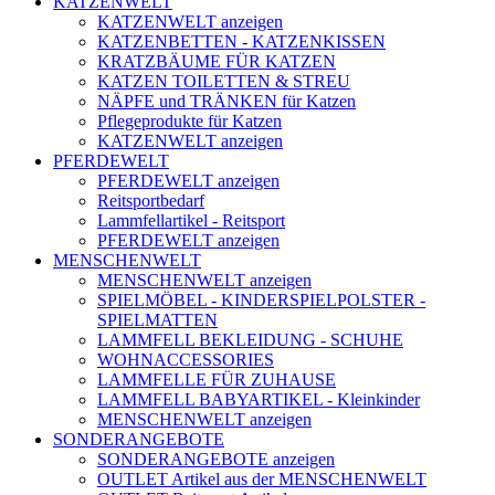
KATZENWELT
KATZENWELT anzeigen
KATZENBETTEN - KATZENKISSEN
KRATZBÄUME FÜR KATZEN
KATZEN TOILETTEN & STREU
NÄPFE und TRÄNKEN für Katzen
Pflegeprodukte für Katzen
KATZENWELT anzeigen
PFERDEWELT
PFERDEWELT anzeigen
Reitsportbedarf
Lammfellartikel - Reitsport
PFERDEWELT anzeigen
MENSCHENWELT
MENSCHENWELT anzeigen
SPIELMÖBEL - KINDERSPIELPOLSTER -
SPIELMATTEN
LAMMFELL BEKLEIDUNG - SCHUHE
WOHNACCESSORIES
LAMMFELLE FÜR ZUHAUSE
LAMMFELL BABYARTIKEL - Kleinkinder
MENSCHENWELT anzeigen
SONDERANGEBOTE
SONDERANGEBOTE anzeigen
OUTLET Artikel aus der MENSCHENWELT