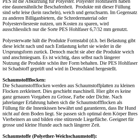
PES ist die Abkürzung für Polyester. Polyester Hohlfasern haben
eine daunenähnliche Beschafenheit. Produkte mit dieser Füllung
sind sehr leise (kein rascheln), weich und geruchsarm. Im Gegensatz
zu anderen Billiganbietern, die Schredermaterial oder
Polyestervliesreste nutzen, um Kosten zu sparen, wird
ausschliesslich nur die Sorte PES Hohlfaser 6,7/32 mm genutzt.
Polyesterwatte hält die Produkte Formstabil (d.h. bei Belastung gibt
diese leicht nach und nach Entlastung kehrt sie wieder in die
Ursprungsform zurück. Denoch macht sie aber die Produkte weich
und anschmiegsam. Es ist wichtig, dass selbst nach längerer
Nutzung die Produkte schön ihre Form behalten. Die PES Hohlfaser
ist Schadstoff geprüft und wird in Deutschland hergestellt.
Schaumstoffflocken:
Die Schaumstoffflocken werden aus Schaumstoffplatten zu kleinen
Flocken zerkleinert. Dies geschieht maschinell. Hier gibt es keine
ganz genauen Vorgaben zu Grösse, Farbe oder Dichte. Nach
jahrelanger Erfahrung haben sich die Schaumstoffflocken als
Füllung für die Innenkissen bewährt und garantieren, dass Ihr Hund
nicht auf dem Boden liegt. Sie passen sich optimal dem Körper Ihres
Vierbeiners an und bilden eine stützende Liegefläche. Geeignet für
grosse und kleine Hunde auch nach längerer Zeit.
Schaumstoffe (Polyether-Weichschaumstoff):