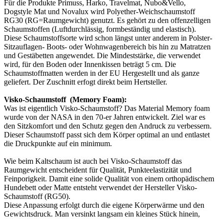
Für die Produkte Primuss, Harko, Travelmat, Nubo&Vello,
Dogstyle Mat und Novalux wird Polyether-Weichschaumstoff
RG30 (RG=Raumgewicht) genutzt. Es gehört zu den offenzelligen
Schaumstoffen (Luftdurchlässig, formbeständig und elastisch).
Diese Schaumstoffsorte wird schon längst unter anderem in Polster-
Sitzauflagen- Boots- oder Wohnwagenbereich bis hin zu Matratzen
und Gestäbetten angewendet. Die Mindeststärke, die verwendet
wird, für den Boden oder Innenkissen beträgt 5 cm. Die
Schaumstoffmatten werden in der EU Hergestellt und als ganze
geliefert. Der Zuschnitt erfogt direkt beim Hertsteller.
Visko-Schaumstoff (Memory Foam):
Was ist eigentlich Visko-Schaumstoff? Das Material Memory foam
wurde von der NASA in den 70-er Jahren entwickelt. Ziel war es
den Sitzkomfort und den Schutz gegen den Andruck zu verbessern.
Dieser Schaumstoff passt sich dem Körper optimal an und entlastet
die Druckpunkte auf ein minimum.
Wie beim Kaltschaum ist auch bei Visko-Schaumstoff das
Raumgewicht entscheident für Qualität, Punkteelastizität und
Feinporigkeit. Damit eine solide Qualität von einem orthopädischem
Hundebett oder Matte entsteht verwendet der Hersteller Visko-
Schaumstoff (RG50).
Diese Anpassung erfolgt durch die eigene Körperwärme und den
Gewichtsdruck. Man versinkt langsam ein kleines Stück hinein,