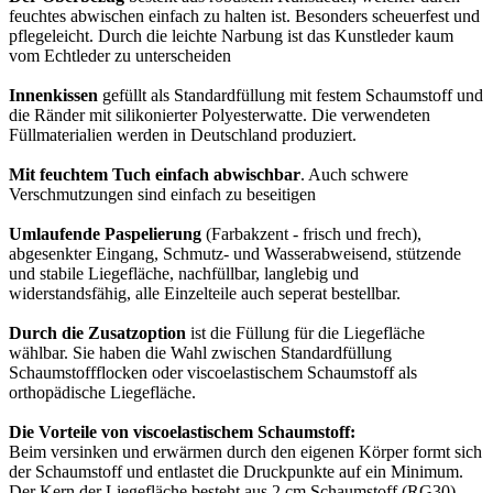
feuchtes abwischen einfach zu halten ist. Besonders scheuerfest und
pflegeleicht. Durch die leichte Narbung ist das Kunstleder kaum
vom Echtleder zu unterscheiden
Innenkissen
gefüllt als Standardfüllung mit festem Schaumstoff und
die Ränder mit silikonierter Polyesterwatte. Die verwendeten
Füllmaterialien werden in Deutschland produziert.
Mit feuchtem Tuch einfach abwischbar
. Auch schwere
Verschmutzungen sind einfach zu beseitigen
Umlaufende Paspelierung
(Farbakzent - frisch und frech),
abgesenkter Eingang, Schmutz- und Wasserabweisend, stützende
und stabile Liegefläche, nachfüllbar, langlebig und
widerstandsfähig, alle Einzelteile auch seperat bestellbar.
Durch die Zusatzoption
ist die Füllung für die Liegefläche
wählbar. Sie haben die Wahl zwischen Standardfüllung
Schaumstoffflocken oder viscoelastischem Schaumstoff als
orthopädische Liegefläche.
Die Vorteile von viscoelastischem Schaumstoff:
Beim versinken und erwärmen durch den eigenen Körper formt sich
der Schaumstoff und entlastet die Druckpunkte auf ein Minimum.
Der Kern der Liegefläche besteht aus 2 cm Schaumstoff (RG30)