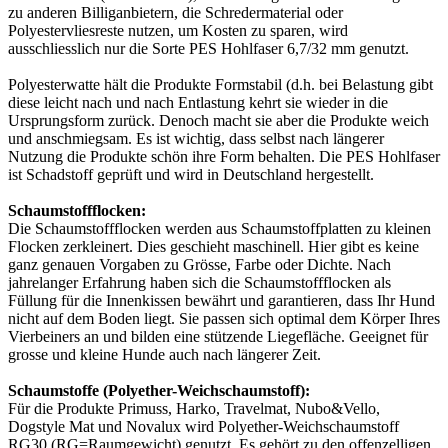
zu anderen Billiganbietern, die Schredermaterial oder
Polyestervliesreste nutzen, um Kosten zu sparen, wird
ausschliesslich nur die Sorte PES Hohlfaser 6,7/32 mm genutzt.
Polyesterwatte hält die Produkte Formstabil (d.h. bei Belastung gibt
diese leicht nach und nach Entlastung kehrt sie wieder in die
Ursprungsform zurück. Denoch macht sie aber die Produkte weich
und anschmiegsam. Es ist wichtig, dass selbst nach längerer
Nutzung die Produkte schön ihre Form behalten. Die PES Hohlfaser
ist Schadstoff geprüft und wird in Deutschland hergestellt.
Schaumstoffflocken:
Die Schaumstoffflocken werden aus Schaumstoffplatten zu kleinen
Flocken zerkleinert. Dies geschieht maschinell. Hier gibt es keine
ganz genauen Vorgaben zu Grösse, Farbe oder Dichte. Nach
jahrelanger Erfahrung haben sich die Schaumstoffflocken als
Füllung für die Innenkissen bewährt und garantieren, dass Ihr Hund
nicht auf dem Boden liegt. Sie passen sich optimal dem Körper Ihres
Vierbeiners an und bilden eine stützende Liegefläche. Geeignet für
grosse und kleine Hunde auch nach längerer Zeit.
Schaumstoffe (Polyether-Weichschaumstoff):
Für die Produkte Primuss, Harko, Travelmat, Nubo&Vello,
Dogstyle Mat und Novalux wird Polyether-Weichschaumstoff
RG30 (RG=Raumgewicht) genutzt. Es gehört zu den offenzelligen