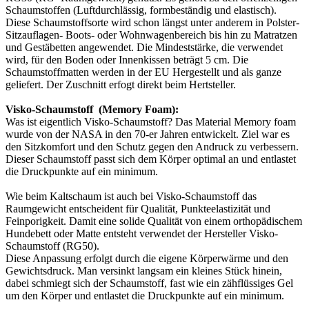
Schaumstoffen (Luftdurchlässig, formbeständig und elastisch).
Diese Schaumstoffsorte wird schon längst unter anderem in Polster-
Sitzauflagen- Boots- oder Wohnwagenbereich bis hin zu Matratzen
und Gestäbetten angewendet. Die Mindeststärke, die verwendet
wird, für den Boden oder Innenkissen beträgt 5 cm. Die
Schaumstoffmatten werden in der EU Hergestellt und als ganze
geliefert. Der Zuschnitt erfogt direkt beim Hertsteller.
Visko-Schaumstoff (Memory Foam):
Was ist eigentlich Visko-Schaumstoff? Das Material Memory foam
wurde von der NASA in den 70-er Jahren entwickelt. Ziel war es
den Sitzkomfort und den Schutz gegen den Andruck zu verbessern.
Dieser Schaumstoff passt sich dem Körper optimal an und entlastet
die Druckpunkte auf ein minimum.
Wie beim Kaltschaum ist auch bei Visko-Schaumstoff das
Raumgewicht entscheident für Qualität, Punkteelastizität und
Feinporigkeit. Damit eine solide Qualität von einem orthopädischem
Hundebett oder Matte entsteht verwendet der Hersteller Visko-
Schaumstoff (RG50).
Diese Anpassung erfolgt durch die eigene Körperwärme und den
Gewichtsdruck. Man versinkt langsam ein kleines Stück hinein,
dabei schmiegt sich der Schaumstoff, fast wie ein zähflüssiges Gel
um den Körper und entlastet die Druckpunkte auf ein minimum.