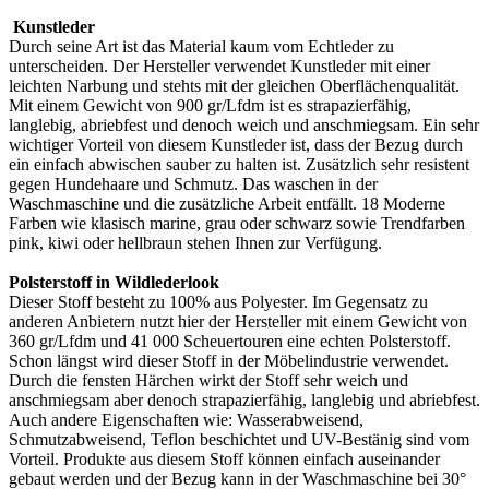
Kunstleder
Durch seine Art ist das Material kaum vom Echtleder zu
unterscheiden. Der Hersteller verwendet Kunstleder mit einer
leichten Narbung und stehts mit der gleichen Oberflächenqualität.
Mit einem Gewicht von 900 gr/Lfdm ist es strapazierfähig,
langlebig, abriebfest und denoch weich und anschmiegsam. Ein sehr
wichtiger Vorteil von diesem Kunstleder ist, dass der Bezug durch
ein einfach abwischen sauber zu halten ist. Zusätzlich sehr resistent
gegen Hundehaare und Schmutz. Das waschen in der
Waschmaschine und die zusätzliche Arbeit entfällt. 18 Moderne
Farben wie klasisch marine, grau oder schwarz sowie Trendfarben
pink, kiwi oder hellbraun stehen Ihnen zur Verfügung.
Polsterstoff in Wildlederlook
Dieser Stoff besteht zu 100% aus Polyester. Im Gegensatz zu
anderen Anbietern nutzt hier der Hersteller mit einem Gewicht von
360 gr/Lfdm und 41 000 Scheuertouren eine echten Polsterstoff.
Schon längst wird dieser Stoff in der Möbelindustrie verwendet.
Durch die fensten Härchen wirkt der Stoff sehr weich und
anschmiegsam aber denoch strapazierfähig, langlebig und abriebfest.
Auch andere Eigenschaften wie: Wasserabweisend,
Schmutzabweisend, Teflon beschichtet und UV-Bestänig sind vom
Vorteil. Produkte aus diesem Stoff können einfach auseinander
gebaut werden und der Bezug kann in der Waschmaschine bei 30°