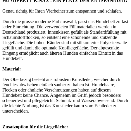
HUNDEBETT K-NAX - EIN PLATZ DER ENTSPANNUNG
Genau richtig für Ihren Vierbeiner zum entspannen und schlafen.
Durch die grosse moderne Farbauswahl, passt das Hundebett zu fast
jeder Einrichtung. Die verwendeten Füllmaterialien werden in
Deutschland produziert. Innenkissen gefüllt als Standardfüllung mit
Schaumstoffflocken, so entsteht eine schonende und stützende
Liegefläche. Die hohen Ränder sind mit silikonierter Polyesterwatte
gefüllt und damit die optimale Kopfliegefläche. Der abgesenkte
Eingang ermöglicht auch älteren Hunden einfachen Eintritt in das
Hundebett.
Material:
Der Oberbezug besteht aus robustem Kunstleder, welcher durch
feuchtes abwischen einfach sauber zu halten ist. Hundehaare,
Flecken oder ähnliche Verschmutzungen haben auf diesem
Hundebett keine Chance. Angenehm im Griff, jedoch besonders
scheuerfest und pflegeleicht. Schmutz und Wasserabweisend. Durch
die leichte Narbung ist das Kunstleder kaum vom Echtleder zu
unterscheiden.
Zusatzoption für die Liegefläche: