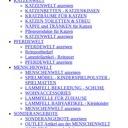
KATZENWELT
KATZENWELT anzeigen
KATZENBETTEN - KATZENKISSEN
KRATZBÄUME FÜR KATZEN
KATZEN TOILETTEN & STREU
NÄPFE und TRÄNKEN für Katzen
Pflegeprodukte für Katzen
KATZENWELT anzeigen
PFERDEWELT
PFERDEWELT anzeigen
Reitsportbedarf
Lammfellartikel - Reitsport
PFERDEWELT anzeigen
MENSCHENWELT
MENSCHENWELT anzeigen
SPIELMÖBEL - KINDERSPIELPOLSTER -
SPIELMATTEN
LAMMFELL BEKLEIDUNG - SCHUHE
WOHNACCESSORIES
LAMMFELLE FÜR ZUHAUSE
LAMMFELL BABYARTIKEL - Kleinkinder
MENSCHENWELT anzeigen
SONDERANGEBOTE
SONDERANGEBOTE anzeigen
OUTLET Artikel aus der MENSCHENWELT