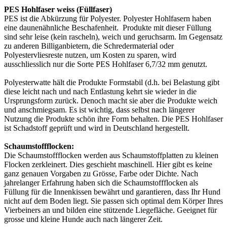
PES Hohlfaser weiss (Füllfaser)
PES ist die Abkürzung für Polyester. Polyester Hohlfasern haben
eine daunenähnliche Beschafenheit. Produkte mit dieser Füllung
sind sehr leise (kein rascheln), weich und geruchsarm. Im Gegensatz
zu anderen Billiganbietern, die Schredermaterial oder
Polyestervliesreste nutzen, um Kosten zu sparen, wird
ausschliesslich nur die Sorte PES Hohlfaser 6,7/32 mm genutzt.
Polyesterwatte hält die Produkte Formstabil (d.h. bei Belastung gibt
diese leicht nach und nach Entlastung kehrt sie wieder in die
Ursprungsform zurück. Denoch macht sie aber die Produkte weich
und anschmiegsam. Es ist wichtig, dass selbst nach längerer
Nutzung die Produkte schön ihre Form behalten. Die PES Hohlfaser
ist Schadstoff geprüft und wird in Deutschland hergestellt.
Schaumstoffflocken:
Die Schaumstoffflocken werden aus Schaumstoffplatten zu kleinen
Flocken zerkleinert. Dies geschieht maschinell. Hier gibt es keine
ganz genauen Vorgaben zu Grösse, Farbe oder Dichte. Nach
jahrelanger Erfahrung haben sich die Schaumstoffflocken als
Füllung für die Innenkissen bewährt und garantieren, dass Ihr Hund
nicht auf dem Boden liegt. Sie passen sich optimal dem Körper Ihres
Vierbeiners an und bilden eine stützende Liegefläche. Geeignet für
grosse und kleine Hunde auch nach längerer Zeit.