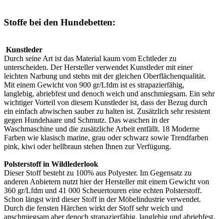
Stoffe bei den Hundebetten:
Kunstleder
Durch seine Art ist das Material kaum vom Echtleder zu
unterscheiden. Der Hersteller verwendet Kunstleder mit einer
leichten Narbung und stehts mit der gleichen Oberflächenqualität.
Mit einem Gewicht von 900 gr/Lfdm ist es strapazierfähig,
langlebig, abriebfest und denoch weich und anschmiegsam. Ein sehr
wichtiger Vorteil von diesem Kunstleder ist, dass der Bezug durch
ein einfach abwischen sauber zu halten ist. Zusätzlich sehr resistent
gegen Hundehaare und Schmutz. Das waschen in der
Waschmaschine und die zusätzliche Arbeit entfällt. 18 Moderne
Farben wie klasisch marine, grau oder schwarz sowie Trendfarben
pink, kiwi oder hellbraun stehen Ihnen zur Verfügung.
Polsterstoff in Wildlederlook
Dieser Stoff besteht zu 100% aus Polyester. Im Gegensatz zu
anderen Anbietern nutzt hier der Hersteller mit einem Gewicht von
360 gr/Lfdm und 41 000 Scheuertouren eine echten Polsterstoff.
Schon längst wird dieser Stoff in der Möbelindustrie verwendet.
Durch die fensten Härchen wirkt der Stoff sehr weich und
anschmiegsam aber denoch strapazierfähig, langlebig und abriebfest.