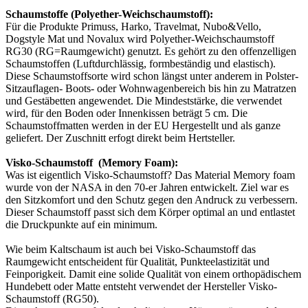
Schaumstoffe (Polyether-Weichschaumstoff):
Für die Produkte Primuss, Harko, Travelmat, Nubo&Vello,
Dogstyle Mat und Novalux wird Polyether-Weichschaumstoff
RG30 (RG=Raumgewicht) genutzt. Es gehört zu den offenzelligen
Schaumstoffen (Luftdurchlässig, formbeständig und elastisch).
Diese Schaumstoffsorte wird schon längst unter anderem in Polster-
Sitzauflagen- Boots- oder Wohnwagenbereich bis hin zu Matratzen
und Gestäbetten angewendet. Die Mindeststärke, die verwendet
wird, für den Boden oder Innenkissen beträgt 5 cm. Die
Schaumstoffmatten werden in der EU Hergestellt und als ganze
geliefert. Der Zuschnitt erfogt direkt beim Hertsteller.
Visko-Schaumstoff (Memory Foam):
Was ist eigentlich Visko-Schaumstoff? Das Material Memory foam
wurde von der NASA in den 70-er Jahren entwickelt. Ziel war es
den Sitzkomfort und den Schutz gegen den Andruck zu verbessern.
Dieser Schaumstoff passt sich dem Körper optimal an und entlastet
die Druckpunkte auf ein minimum.
Wie beim Kaltschaum ist auch bei Visko-Schaumstoff das
Raumgewicht entscheident für Qualität, Punkteelastizität und
Feinporigkeit. Damit eine solide Qualität von einem orthopädischem
Hundebett oder Matte entsteht verwendet der Hersteller Visko-
Schaumstoff (RG50).