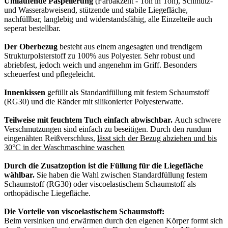
Umlaufende Paspelierung
(Farbakzent - Ton in Ton), Schmutz-
und Wasserabweisend, stützende und stabile Liegefläche,
nachfüllbar, langlebig und widerstandsfähig, alle Einzelteile auch
seperat bestellbar.
Der Oberbezug
besteht aus einem angesagten und trendigem
Strukturpolsterstoff zu 100% aus Polyester. Sehr robust und
abriebfest, jedoch weich und angenehm im Griff. Besonders
scheuerfest und pflegeleicht.
Innenkissen
gefüllt als Standardfüllung mit festem Schaumstoff
(RG30) und die Ränder mit silikonierter Polyesterwatte.
Teilweise mit feuchtem Tuch einfach abwischbar.
Auch schwere
Verschmutzungen sind einfach zu beseitigen. Durch den rundum
eingenähten Reißverschluss,
lässt sich der Bezug abziehen und bis
30°C in der Waschmaschine waschen
Durch die Zusatzoption ist die Füllung für die Liegefläche
wählbar.
Sie haben die Wahl zwischen Standardfüllung festem
Schaumstoff (RG30) oder viscoelastischem Schaumstoff als
orthopädische Liegefläche.
Die Vorteile von viscoelastischem Schaumstoff:
Beim versinken und erwärmen durch den eigenen Körper formt sich