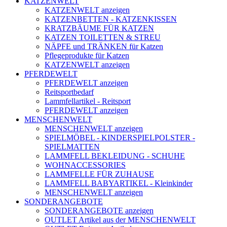
KATZENWELT
KATZENWELT anzeigen
KATZENBETTEN - KATZENKISSEN
KRATZBÄUME FÜR KATZEN
KATZEN TOILETTEN & STREU
NÄPFE und TRÄNKEN für Katzen
Pflegeprodukte für Katzen
KATZENWELT anzeigen
PFERDEWELT
PFERDEWELT anzeigen
Reitsportbedarf
Lammfellartikel - Reitsport
PFERDEWELT anzeigen
MENSCHENWELT
MENSCHENWELT anzeigen
SPIELMÖBEL - KINDERSPIELPOLSTER -
SPIELMATTEN
LAMMFELL BEKLEIDUNG - SCHUHE
WOHNACCESSORIES
LAMMFELLE FÜR ZUHAUSE
LAMMFELL BABYARTIKEL - Kleinkinder
MENSCHENWELT anzeigen
SONDERANGEBOTE
SONDERANGEBOTE anzeigen
OUTLET Artikel aus der MENSCHENWELT