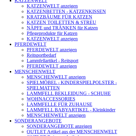
KATZENWELT
KATZENWELT anzeigen
KATZENBETTEN - KATZENKISSEN
KRATZBÄUME FÜR KATZEN
KATZEN TOILETTEN & STREU
NÄPFE und TRÄNKEN für Katzen
Pflegeprodukte für Katzen
KATZENWELT anzeigen
PFERDEWELT
PFERDEWELT anzeigen
Reitsportbedarf
Lammfellartikel - Reitsport
PFERDEWELT anzeigen
MENSCHENWELT
MENSCHENWELT anzeigen
SPIELMÖBEL - KINDERSPIELPOLSTER -
SPIELMATTEN
LAMMFELL BEKLEIDUNG - SCHUHE
WOHNACCESSORIES
LAMMFELLE FÜR ZUHAUSE
LAMMFELL BABYARTIKEL - Kleinkinder
MENSCHENWELT anzeigen
SONDERANGEBOTE
SONDERANGEBOTE anzeigen
OUTLET Artikel aus der MENSCHENWELT