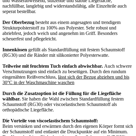
und Wasserabweisend, stützende und stabile Liegefläche,
nachfüllbar, langlebig und widerstandsfähig, alle Einzelteile auch
seperat bestellbar.
Der Oberbezug
besteht aus einem angesagten und trendigem
Strukturpolsterstoff zu 100% aus Polyester. Sehr robust und
abriebfest, jedoch weich und angenehm im Griff. Besonders
scheuerfest und pflegeleicht.
Innenkissen
gefüllt als Standardfüllung mit festem Schaumstoff
(RG30) und die Ränder mit silikonierter Polyesterwatte.
Teilweise mit feuchtem Tuch einfach abwischbar.
Auch schwere
Verschmutzungen sind einfach zu beseitigen. Durch den rundum
eingenähten Reißverschluss,
lässt sich der Bezug abziehen und bis
30°C in der Waschmaschine waschen
Durch die Zusatzoption ist die Füllung für die Liegefläche
wählbar.
Sie haben die Wahl zwischen Standardfüllung festem
Schaumstoff (RG30) oder viscoelastischem Schaumstoff als
orthopädische Liegefläche.
Die Vorteile von viscoelastischem Schaumstoff:
Beim versinken und erwärmen durch den eigenen Körper formt sich
der Schaumstoff und entlastet die Druckpunkte auf ein Minimum.