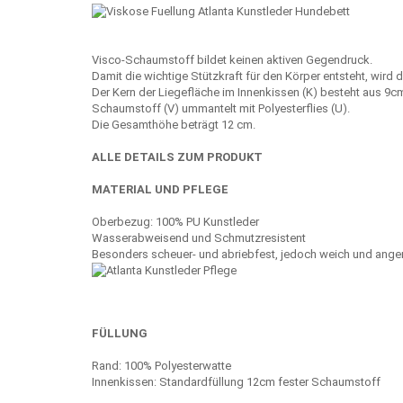
Visco-Schaumstoff bildet keinen aktiven Gegendruck.
Damit die wichtige Stützkraft für den Körper entsteht, wir
Der Kern der Liegefläche im Innenkissen (K) besteht aus 9
Schaumstoff (V) ummantelt mit Polyesterflies (U).
Die Gesamthöhe beträgt 12 cm.
ALLE DETAILS ZUM PRODUKT
MATERIAL UND PFLEGE
Oberbezug: 100% PU Kunstleder
Wasserabweisend und Schmutzresistent
Besonders scheuer- und abriebfest, jedoch weich und ange
FÜLLUNG
Rand: 100% Polyesterwatte
Innenkissen: Standardfüllung 12cm fester Schaumstoff