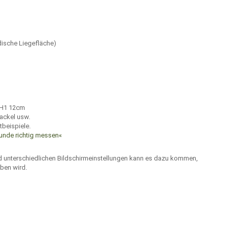
dische Liegefläche)
 H1 12cm
ackel usw.
tbeispiele.
unde richtig messen«
nd unterschiedlichen Bildschirmeinstellungen kann es dazu kommen,
ben wird.