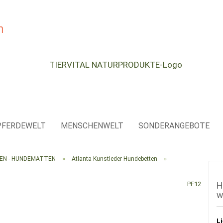
e...
PFERDEWELT
MENSCHENWELT
SONDERANGEBOTE
»
»
SEN - HUNDEMATTEN
Atlanta Kunstleder Hundebetten
PF12
H
w
Li