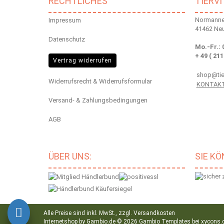
RECHTLICHES
TIERV
Normannen
Impressum
41462 Ne
Datenschutz
Mo.-Fr.: 
+ 49 ( 211
Vertrag widerrufen
shop@tier
Widerrufsrecht & Widerrufsformular
KONTAK
Versand- & Zahlungsbedingungen
AGB
ÜBER UNS:
SIE K
Alle Preise sind inkl. MwSt., zzgl.
Versandkosten
Internetshop
by Gambio.de © 2026 Gambio Templates bei
xycons.