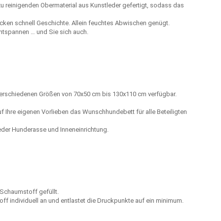
zu reinigenden Obermaterial aus Kunstleder gefertigt, sodass das
cken schnell Geschichte. Allein feuchtes Abwischen genügt.
entspannen … und Sie sich auch.
verschiedenen Größen von 70x50 cm bis 130x110 cm verfügbar.
uf Ihre eigenen Vorlieben das Wunschhundebett für alle Beteiligten
jeder Hunderasse und Inneneinrichtung.
 Schaumstoff gefüllt.
f individuell an und entlastet die Druckpunkte auf ein minimum.