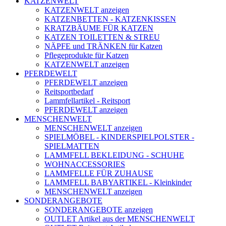
KATZENWELT
KATZENWELT anzeigen
KATZENBETTEN - KATZENKISSEN
KRATZBÄUME FÜR KATZEN
KATZEN TOILETTEN & STREU
NÄPFE und TRÄNKEN für Katzen
Pflegeprodukte für Katzen
KATZENWELT anzeigen
PFERDEWELT
PFERDEWELT anzeigen
Reitsportbedarf
Lammfellartikel - Reitsport
PFERDEWELT anzeigen
MENSCHENWELT
MENSCHENWELT anzeigen
SPIELMÖBEL - KINDERSPIELPOLSTER -
SPIELMATTEN
LAMMFELL BEKLEIDUNG - SCHUHE
WOHNACCESSORIES
LAMMFELLE FÜR ZUHAUSE
LAMMFELL BABYARTIKEL - Kleinkinder
MENSCHENWELT anzeigen
SONDERANGEBOTE
SONDERANGEBOTE anzeigen
OUTLET Artikel aus der MENSCHENWELT