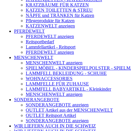
KRATZBÄUME FÜR KATZEN
KATZEN TOILETTEN & STREU
NÄPFE und TRÄNKEN für Katzen
Pflegeprodukte für Katzen
KATZENWELT anzeigen
PFERDEWELT
PFERDEWELT anzeigen
Reitsportbedarf
Lammfellartikel - Reitsport
PFERDEWELT anzeigen
MENSCHENWELT
MENSCHENWELT anzeigen
SPIELMÖBEL - KINDERSPIELPOLSTER - SPIEL
LAMMFELL BEKLEIDUNG - SCHUHE
WOHNACCESSORIES
LAMMFELLE FÜR ZUHAUSE
LAMMFELL BABYARTIKEL - Kleinkinder
MENSCHENWELT anzeigen
SONDERANGEBOTE
SONDERANGEBOTE anzeigen
OUTLET Artikel aus der MENSCHENWELT
OUTLET Reitsport Artikel
SONDERANGEBOTE anzeigen
WIR LIEFERN AUCH IN DIE SCHWEIZ