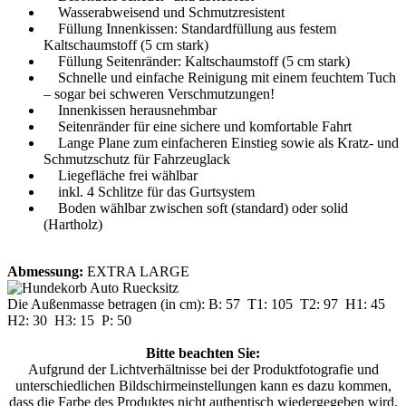
Wasserabweisend und Schmutzresistent
Füllung Innenkissen: Standardfüllung aus festem
Kaltschaumstoff (5 cm stark)
Füllung Seitenränder: Kaltschaumstoff (5 cm stark)
Schnelle und einfache Reinigung mit einem feuchtem Tuch
– sogar bei schweren Verschmutzungen!
Innenkissen herausnehmbar
Seitenränder für eine sichere und komfortable Fahrt
Lange Plane zum einfacheren Einstieg sowie als Kratz- und
Schmutzschutz für Fahrzeuglack
Liegefläche frei wählbar
inkl. 4 Schlitze für das Gurtsystem
Boden wählbar zwischen soft (standard) oder solid
(Hartholz)
Abmessung:
EXTRA LARGE
Die Außenmasse betragen (in cm): B: 57 T1: 105 T2: 97 H1: 45
H2: 30 H3: 15 P: 50
Bitte beachten Sie:
Aufgrund der Lichtverhältnisse bei der Produktfotografie und
unterschiedlichen Bildschirmeinstellungen kann es dazu kommen,
dass die Farbe des Produktes nicht authentisch wiedergegeben wird.