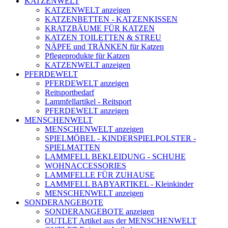
KATZENWELT
KATZENWELT anzeigen
KATZENBETTEN - KATZENKISSEN
KRATZBÄUME FÜR KATZEN
KATZEN TOILETTEN & STREU
NÄPFE und TRÄNKEN für Katzen
Pflegeprodukte für Katzen
KATZENWELT anzeigen
PFERDEWELT
PFERDEWELT anzeigen
Reitsportbedarf
Lammfellartikel - Reitsport
PFERDEWELT anzeigen
MENSCHENWELT
MENSCHENWELT anzeigen
SPIELMÖBEL - KINDERSPIELPOLSTER -
SPIELMATTEN
LAMMFELL BEKLEIDUNG - SCHUHE
WOHNACCESSORIES
LAMMFELLE FÜR ZUHAUSE
LAMMFELL BABYARTIKEL - Kleinkinder
MENSCHENWELT anzeigen
SONDERANGEBOTE
SONDERANGEBOTE anzeigen
OUTLET Artikel aus der MENSCHENWELT